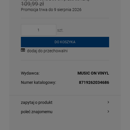
109,99 zł
Promocja trwa do 9 sierpnia 2026
szt.
DO KOSZYKA
dodaj do przechowalni
O KOSZYKA
DO KOSZYKA
Wydawca:
MUSIC ON VINYL
Numer katalogowy:
8719262034686
NNA - CONFESSIONS II (BABY PINK VINYL)
ANDERSON, IA
2026 REMIX)
zapytaj o produkt
LP
poleć znajomemu
,09 zł
84,99 zł
125,99 zł
9