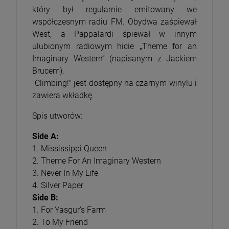
który był regularnie emitowany we
współczesnym radiu FM. Obydwa zaśpiewał
West, a Pappalardi śpiewał w innym
ulubionym radiowym hicie „Theme for an
Imaginary Western” (napisanym z Jackiem
Brucem).
"Climbing!" jest dostępny na czarnym winylu i
zawiera wkładkę.
Spis utworów:
Side A:
1. Mississippi Queen
2. Theme For An Imaginary Western
3. Never In My Life
4. Silver Paper
Side B:
1. For Yasgur’s Farm
2. To My Friend