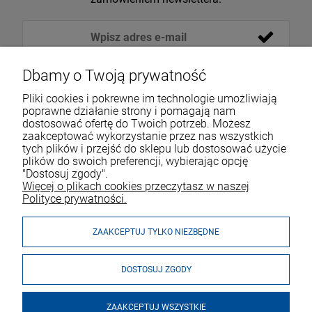
Dbamy o Twoją prywatność
Pliki cookies i pokrewne im technologie umożliwiają
poprawne działanie strony i pomagają nam
dostosować ofertę do Twoich potrzeb. Możesz
zaakceptować wykorzystanie przez nas wszystkich
tych plików i przejść do sklepu lub dostosować użycie
VOICESHOP.PL
plików do swoich preferencji, wybierając opcję
"Dostosuj zgody".
ZAKUPY
R
O
Z
W
I
Ń
O
B
I
Więcej o plikach cookies przeczytasz w naszej
Polityce prywatności.
MOJE KONTO
ZAAKCEPTUJ TYLKO NIEZBĘDNE
DOSTOSUJ ZGODY
ZAAKCEPTUJ WSZYSTKIE