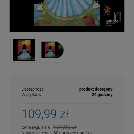
Dostępność:
produkt dostępny
Wysyłka w:
24 godziny
ECENA
PRZECENA
109,99 zł
5%
-15%
124,99 zł
Cena regularna:
Najniższa cena z 30 dni przed obniżką: