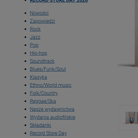
RECORD STORE DAY 2026
Nowości
Zapowiedzi
Rock
Jazz
Pop
Hip-hop
Soundtrack
Blues/Funk/Soul
Klasyka
Ethno/World music
Folk/Country
Reggae/Ska
Nasze wydawnictwa
Wydania audiofilskie
Składanki
Record Store Day