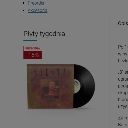
Preorder
Akcesoria
Opis
Płyty tygodnia
Po 1
PRZECENA
PRZECENA
winyl
-15%
-15%
bezk
„8” 
ugru
podą
skupi
hipn
uzysk
Za m
Bors