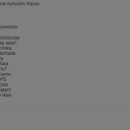
ecie wytwórni Kayax.
ESSIONS II (BABY
NEW ORDER - THE REST OF NEW ORDER
JETH
(2025 REMASTER)
BRUC
3LP
LP
 utworów:
209,09 zł
97,
125,99 zł
245,99 zł
Rozszczep
Daj spać!
DO KOSZYKA
D
Polska
 Nomada
Pa
Ulala
Kto?
Ziarno
JPS
Czas
Tętent
 lesie