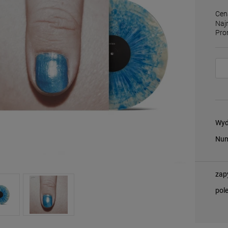
Cen
Naj
Pro
Wyd
Num
zap
pol