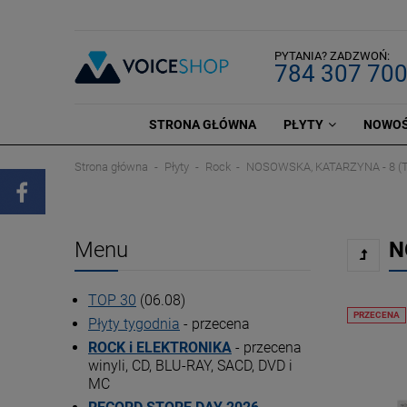
PYTANIA? ZADZWOŃ:
784 307 70
STRONA GŁÓWNA
PŁYTY
NOWOŚ
Strona główna
Płyty
Rock
NOSOWSKA, KATARZYNA - 8 (
Menu
N
TOP 30
(06.08)
PRZECENA
Płyty tygodnia
- przecena
ROCK i ELEKTRONIKA
- przecena
winyli, CD, BLU-RAY, SACD, DVD i
MC