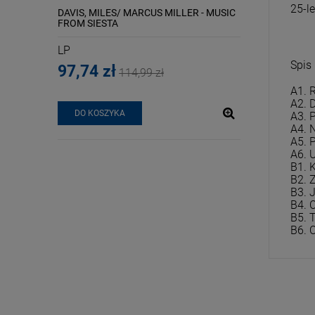
25-l
MASTERED
DAVIS, MILES/ MARCUS MILLER - MUSIC
MADONNA - CONF
FROM SIESTA
PINK VINYL)
LP
LP
Spis
97,74 zł
107,09 zł
114,99 zł
A1. 
A2. 
DO KOSZYKA
DO KOSZYKA
A3. 
A4.
A5. 
A6. 
B1. 
B2. 
B3. 
B4. 
B5. 
B6. O