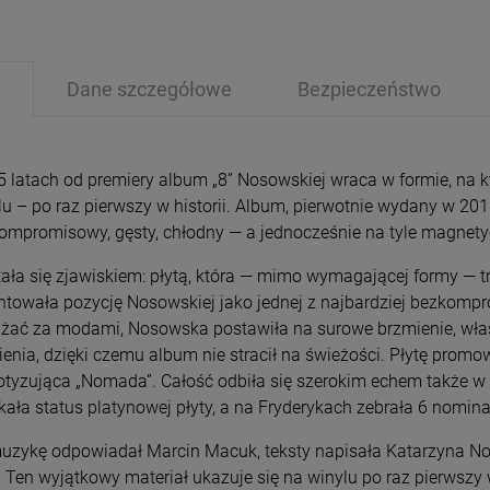
Dane szczegółowe
Bezpieczeństwo
5 latach od premiery album „8” Nosowskiej wraca w formie, na któ
PRZECENA
PRZE
u – po raz pierwszy w historii. Album, pierwotnie wydany w 2011 
-15%
-1
ompromisowy, gęsty, chłodny — a jednocześnie na tyle magnetycz
stała się zjawiskiem: płytą, która — mimo wymagającej formy — tr
ntowała pozycję Nosowskiej jako jednej z najbardziej bezkompr
żać za modami, Nosowska postawiła na surowe brzmienie, własn
enia, dzięki czemu album nie stracił na świeżości. Płytę promowa
otyzująca „Nomada”. Całość odbiła się szerokim echem także w b
ała status platynowej płyty, a na Fryderykach zebrała 6 nominacj
uzykę odpowiadał Marcin Macuk, teksty napisała Katarzyna No
. Ten wyjątkowy materiał ukazuje się na winylu po raz pierwsz