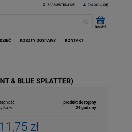
ZAREJESTRUJ SIĘ
ZALOGUJ SIĘ
(pusty)
DZIEĆ
KOSZTY DOSTAWY
KONTAKT
NT & BLUE SPLATTER)
tępność:
produkt dostępny
yłka w:
24 godziny
11,75 zł