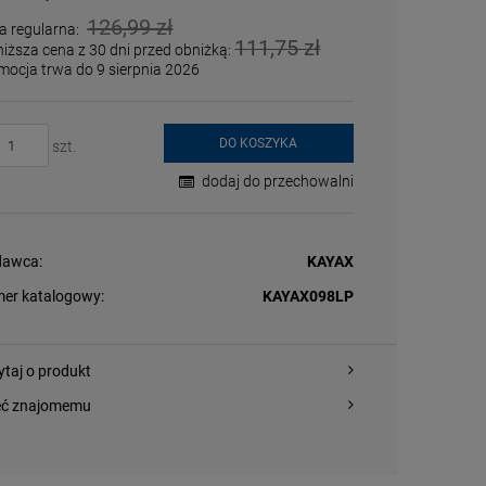
126,99 zł
a regularna:
111,75 zł
niższa cena z 30 dni przed obniżką:
mocja trwa do 9 sierpnia 2026
DO KOSZYKA
szt.
dodaj do przechowalni
awca:
KAYAX
er katalogowy:
KAYAX098LP
ytaj o produkt
eć znajomemu