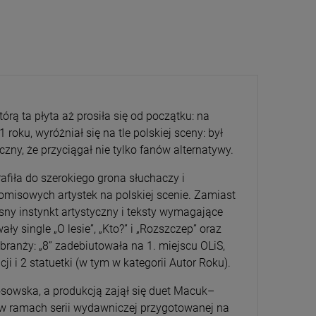
rą ta płyta aż prosiła się od początku: na
CENA
PRZECENA
roku, wyróżniał się na tle polskiej sceny: był
5%
-15%
ny, że przyciągał nie tylko fanów alternatywy.
afiła do szerokiego grona słuchaczy i
omisowych artystek na polskiej scenie. Zamiast
y instynkt artystyczny i teksty wymagające
ły single „O lesie”, „Kto?” i „Rozszczep” oraz
ranży: „8” zadebiutowała na 1. miejscu OLiS,
i i 2 statuetki (w tym w kategorii Autor Roku).
sowska, a produkcją zajął się duet Macuk–
y w ramach serii wydawniczej przygotowanej na