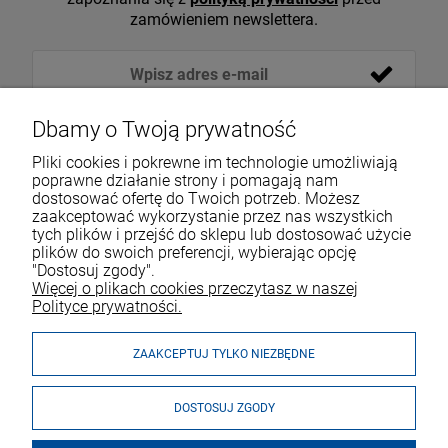
zamówieniem newslettera.
Dbamy o Twoją prywatność
Pliki cookies i pokrewne im technologie umożliwiają
poprawne działanie strony i pomagają nam
dostosować ofertę do Twoich potrzeb. Możesz
zaakceptować wykorzystanie przez nas wszystkich
tych plików i przejść do sklepu lub dostosować użycie
VOICESHOP.PL
plików do swoich preferencji, wybierając opcję
"Dostosuj zgody".
ZAKUPY
R
O
Z
W
I
Ń
O
B
I
Więcej o plikach cookies przeczytasz w naszej
Polityce prywatności.
MOJE KONTO
ZAAKCEPTUJ TYLKO NIEZBĘDNE
DOSTOSUJ ZGODY