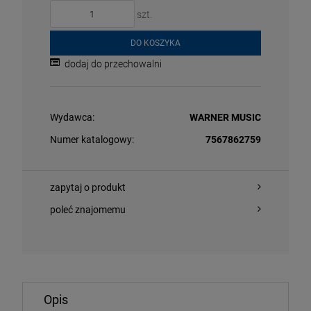
szt.
DO KOSZYKA
dodaj do przechowalni
Wydawca:
WARNER MUSIC
Numer katalogowy:
7567862759
O KOSZYKA
DO KOSZYKA
zapytaj o produkt
poleć znajomemu
/ KUBA WIĘCEK - CZŁOWIEK ZWANY CISZĄ
ANDERSON, IA
2026 REMIX)
LP
,74 zł
84,99 zł
134,99 zł
9
Opis