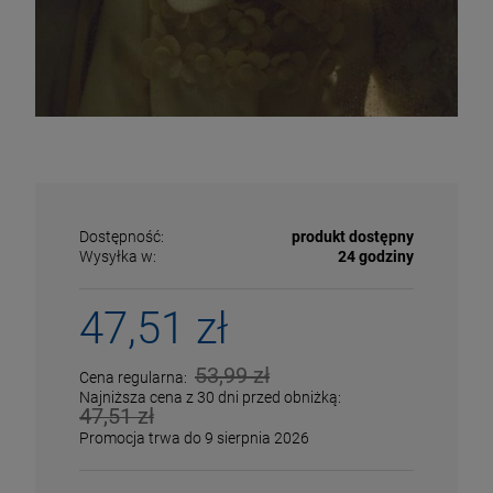
Dostępność:
produkt dostępny
Wysyłka w:
24 godziny
47,51 zł
53,99 zł
Cena regularna:
ECENA
PRZECENA
Najniższa cena z 30 dni przed obniżką:
5%
-15%
47,51 zł
Promocja trwa do 9 sierpnia 2026