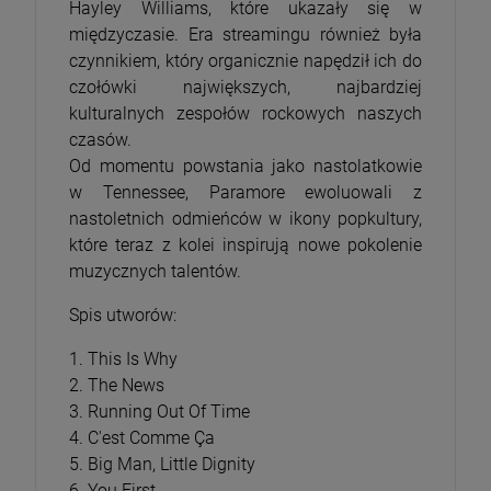
Hayley Williams, które ukazały się w
międzyczasie. Era streamingu również była
czynnikiem, który organicznie napędził ich do
czołówki największych, najbardziej
kulturalnych zespołów rockowych naszych
czasów.
Od momentu powstania jako nastolatkowie
w Tennessee, Paramore ewoluowali z
nastoletnich odmieńców w ikony popkultury,
które teraz z kolei inspirują nowe pokolenie
muzycznych talentów.
Spis utworów:
1. This Is Why
2. The News
3. Running Out Of Time
4. C'est Comme Ça
5. Big Man, Little Dignity
6. You First