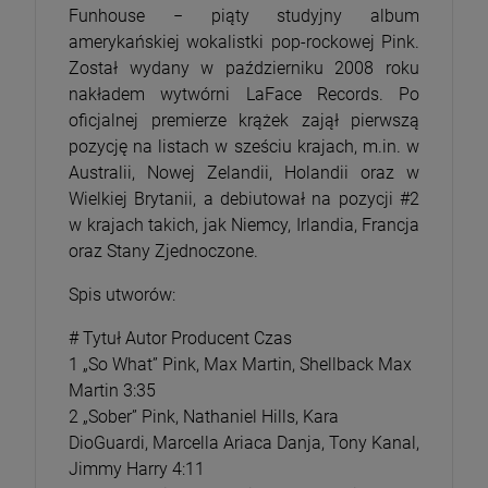
Funhouse − piąty studyjny album
amerykańskiej wokalistki pop-rockowej Pink.
Został wydany w październiku 2008 roku
nakładem wytwórni LaFace Records. Po
oficjalnej premierze krążek zajął pierwszą
pozycję na listach w sześciu krajach, m.in. w
Australii, Nowej Zelandii, Holandii oraz w
Wielkiej Brytanii, a debiutował na pozycji #2
w krajach takich, jak Niemcy, Irlandia, Francja
oraz Stany Zjednoczone.
Spis utworów:
# Tytuł Autor Producent Czas
1 „So What” Pink, Max Martin, Shellback Max
Martin 3:35
2 „Sober” Pink, Nathaniel Hills, Kara
DioGuardi, Marcella Ariaca Danja, Tony Kanal,
Jimmy Harry 4:11