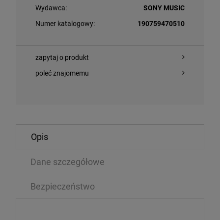
Wydawca:
SONY MUSIC
Numer katalogowy:
190759470510
zapytaj o produkt
poleć znajomemu
O KOSZYKA
DO KOSZYKA
Opis
A, GRZEGORZ/ MATEUSZ PAŁKA/ SZYMON MIKA FEAT.
Dane szczegółowe
ROLLING STON
A STEPHENS - HEARTBEATS
GREEN VINYL)
Bezpieczeństwo
EP
99 zł
79,89 zł
59,99 zł
9