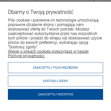
Dbamy o Twoją prywatność
Pliki cookies i pokrewne im technologie umożliwiają
poprawne działanie strony i pomagają nam
dostosować ofertę do Twoich potrzeb. Możesz
zaakceptować wykorzystanie przez nas wszystkich
tych plików i przejść do sklepu lub dostosować użycie
VOICESHOP.PL
plików do swoich preferencji, wybierając opcję
"Dostosuj zgody".
ZAKUPY
R
O
Z
W
I
Ń
O
B
I
Więcej o plikach cookies przeczytasz w naszej
Polityce prywatności.
MOJE KONTO
ZAAKCEPTUJ TYLKO NIEZBĘDNE
DOSTOSUJ ZGODY
ZAAKCEPTUJ WSZYSTKIE
© 2026 voiceshop.pl. Wszelkie prawa zastrzeżone.