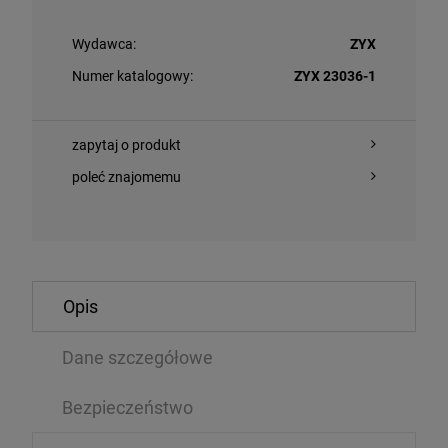
Wydawca:
ZYX
Numer katalogowy:
ZYX 23036-1
zapytaj o produkt
poleć znajomemu
OWIADOM O
DO KOSZYKA
OSTĘPNOŚCI
Opis
IE, LIONEL - CAN'T SLOW DOWN (WHITE VINYL)
CHARLI XCX - 
VINYL)
Dane szczegółowe
LP
,49 zł
118,14 zł
Bezpieczeństwo
169,99 zł