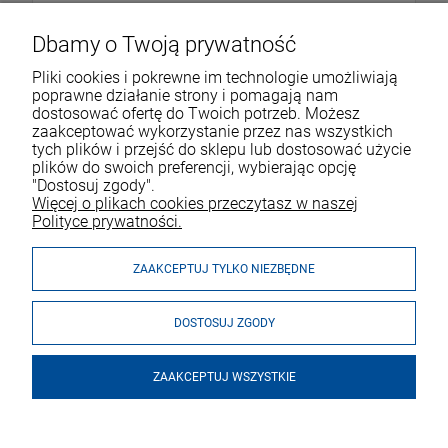
Dbamy o Twoją prywatność
Pliki cookies i pokrewne im technologie umożliwiają
poprawne działanie strony i pomagają nam
dostosować ofertę do Twoich potrzeb. Możesz
zaakceptować wykorzystanie przez nas wszystkich
tych plików i przejść do sklepu lub dostosować użycie
VOICESHOP.PL
plików do swoich preferencji, wybierając opcję
"Dostosuj zgody".
ZAKUPY
R
O
Z
W
I
Ń
O
B
I
Więcej o plikach cookies przeczytasz w naszej
Polityce prywatności.
MOJE KONTO
ZAAKCEPTUJ TYLKO NIEZBĘDNE
DOSTOSUJ ZGODY
ZAAKCEPTUJ WSZYSTKIE
© 2026 voiceshop.pl. Wszelkie prawa zastrzeżone.
Styl graficzny i aplikacje ShopGadget.pl
Sklep internetowy Shoper