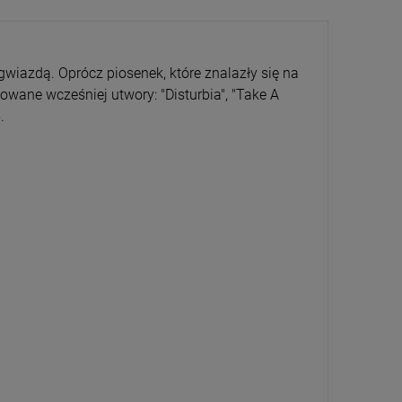
gwiazdą. Oprócz piosenek, które znalazły się na
owane wcześniej utwory: "Disturbia", "Take A
.
CENA
PRZECENA
5%
-15%