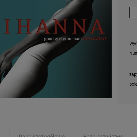
Wyd
Num
zap
pol
Dane szczegółowe
Bezpieczeństwo