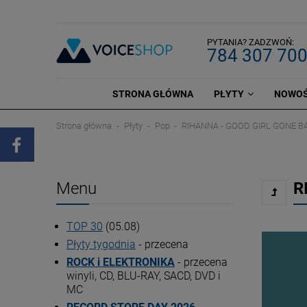
PYTANIA? ZADZWOŃ:
784 307 70
STRONA GŁÓWNA
PŁYTY
NOWOŚ
Strona główna
Płyty
Pop
RIHANNA - GOOD GIRL GONE B
Menu
R
TOP 30
(05.08)
Płyty tygodnia
- przecena
ROCK i ELEKTRONIKA
- przecena
winyli, CD, BLU-RAY, SACD, DVD i
MC