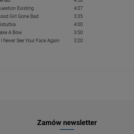
ehab
4:56
ESSIONS II (BABY
DIMMU BORGIR - GRAND SERPENT
MAZO
uestion Existing
4:07
RISING (DARK GREEN VINYL)
DORO
AST
ood Girl Gone Bad
3:35
2LP
LP
isturbia
4:00
139,99 zł
94,
125,99 zł
164,69 zł
ake A Bow
3:50
f I Never See Your Face Again
3:20
DO KOSZYKA
D
Zamów newsletter