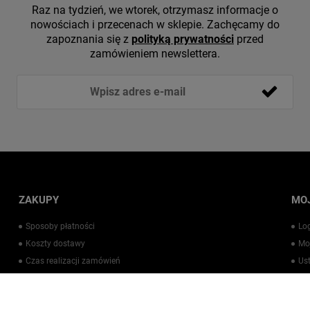
Raz na tydzień, we wtorek, otrzymasz informacje o
nowościach i przecenach w sklepie. Zachęcamy do
zapoznania się z
polityką prywatności
przed
zamówieniem newslettera.
ZAKUPY
MO
Sposoby płatności
Lo
Koszty dostawy
Mo
Czas realizacji zamówień
Us
Warto wiedzieć
Pr
Kontakt