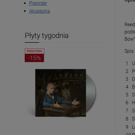
Preorder
Akcesoria
Reed
pods
Płyty tygodnia
Bow"
Spis
PRZECENA
PRZECENA
-15%
-15%
1
U
2
P
3
D
4
B
5
S
6
H
7
S
8
S
9
L