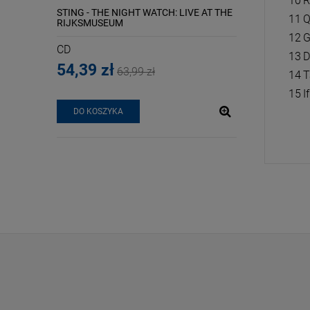
10
R
PEARLY
STING - THE NIGHT WATCH: LIVE AT THE
MADONNA - CONF
11
Q
RIJKSMUSEUM
PINK VINYL)
12
G
CD
LP
13
D
54,39 zł
107,09 zł
63,99 zł
14
T
15
I
DO KOSZYKA
DO KOSZYKA