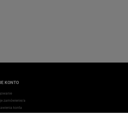
JE KONTO
gowanie
je zamówienie/a
tawienia konta
zechowalnia