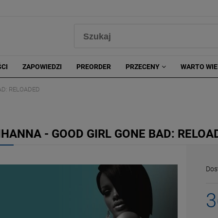
0
CI
ZAPOWIEDZI
PREORDER
PRZECENY
WARTO WIE
AD: RELOADED
IHANNA - GOOD GIRL GONE BAD: RELOA
Dos
3