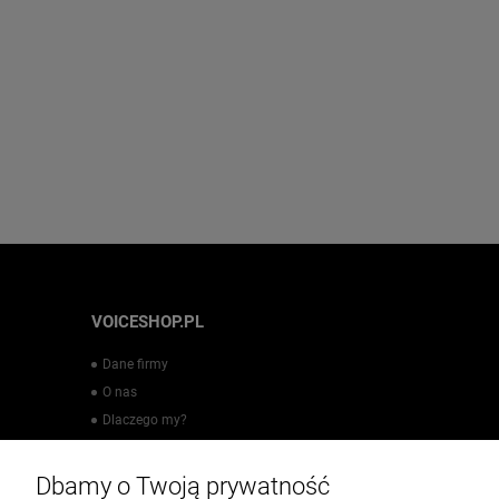
VOICESHOP.PL
Dane firmy
O nas
Dlaczego my?
Regulamin sklepu
Polityka prywatności
Dbamy o Twoją prywatność