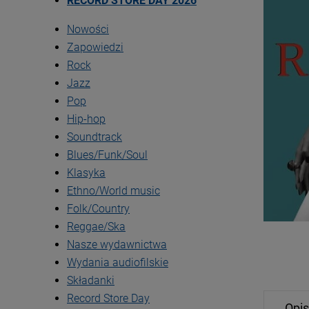
RECORD STORE DAY 2026
Nowości
Zapowiedzi
Rock
Jazz
Pop
Hip-hop
Soundtrack
Blues/Funk/Soul
Klasyka
Ethno/World music
Folk/Country
Reggae/Ska
Nasze wydawnictwa
Wydania audiofilskie
Składanki
Record Store Day
Opis