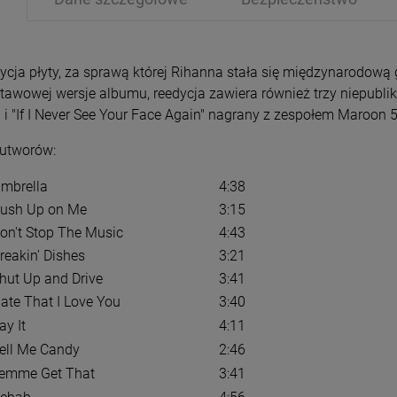
ycja płyty, za sprawą której Rihanna stała się międzynarodową 
tawowej wersje albumu, reedycja zawiera również trzy niepublik
 i "If I Never See Your Face Again" nagrany z zespołem Maroon 5
 utworów:
PRZECENA
PRZE
-15%
-1
mbrella
4:38
ush Up on Me
3:15
on't Stop The Music
4:43
reakin' Dishes
3:21
hut Up and Drive
3:41
ate That I Love You
3:40
ay It
4:11
ell Me Candy
2:46
emme Get That
3:41