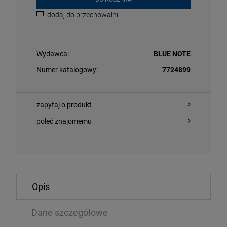
dodaj do przechowalni
Wydawca:
BLUE NOTE
Numer katalogowy:
7724899
zapytaj o produkt
POWIADOM 
O KOSZYKA
DOSTĘPNOŚC
poleć znajomemu
ACKA, KAŚKA - TA DRUGA NA BIS
RODRIGO, OLIV
LOVE (‘HOPE L
Opis
LP
,64 zł
132,59 zł
168,99 zł
Dane szczegółowe