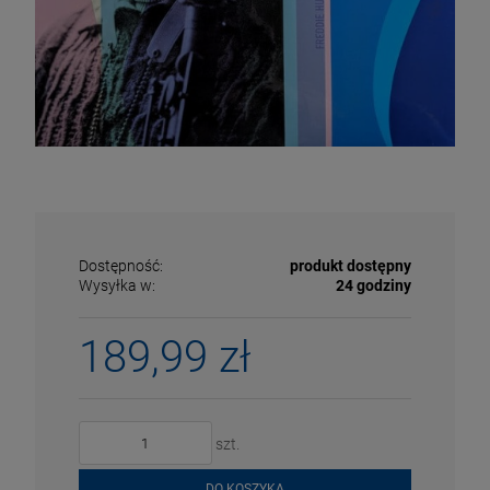
Dostępność:
produkt dostępny
Wysyłka w:
24 godziny
189,99 zł
ECENA
PRZECENA
5%
-15%
szt.
DO KOSZYKA