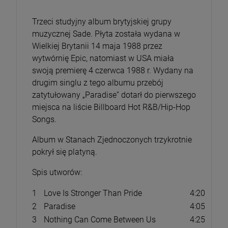
Trzeci studyjny album brytyjskiej grupy
muzycznej Sade. Płyta została wydana w
Wielkiej Brytanii 14 maja 1988 przez
wytwórnię Epic, natomiast w USA miała
swoją premierę 4 czerwca 1988 r. Wydany na
drugim singlu z tego albumu przebój
zatytułowany „Paradise” dotarł do pierwszego
miejsca na liście Billboard Hot R&B/Hip-Hop
Songs.
Album w Stanach Zjednoczonych trzykrotnie
pokrył się platyną.
Spis utworów:
1
Love Is Stronger Than Pride
4:20
2
Paradise
4:05
3
Nothing Can Come Between Us
4:25