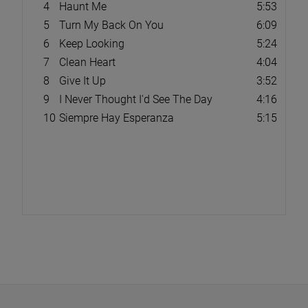
4
Haunt Me
5:53
5
Turn My Back On You
6:09
6
Keep Looking
5:24
7
Clean Heart
4:04
8
Give It Up
3:52
9
I Never Thought I'd See The Day
4:16
10
Siempre Hay Esperanza
5:15