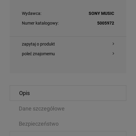
Wydawca:
SONY MUSIC
Numer katalogowy:
5005972
zapytaj o produkt
poleć znajomemu
POWIADOM 
O KOSZYKA
DOSTĘPNOŚC
Opis
NNA - CONFESSIONS II (PREMIUM EDITION +BONUS
GRANDE, ARIAN
CKS)
Dane szczegółowe
LP
74 zł
124,09 zł
Bezpieczeństwo
114,99 zł