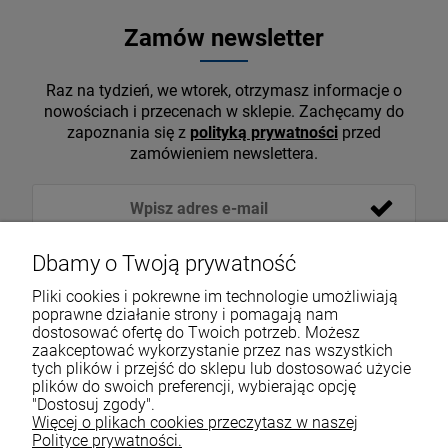
Zamów newsletter
Raz na tydzień, we wtorek, otrzymasz informacje o
nowościach i przecenach w sklepie. Zachęcamy do
zapoznania się z
polityką prywatności
przed
zamówieniem newslettera.
Dbamy o Twoją prywatność
Pliki cookies i pokrewne im technologie umożliwiają
poprawne działanie strony i pomagają nam
dostosować ofertę do Twoich potrzeb. Możesz
zaakceptować wykorzystanie przez nas wszystkich
tych plików i przejść do sklepu lub dostosować użycie
VOICESHOP.PL
plików do swoich preferencji, wybierając opcję
"Dostosuj zgody".
ZAKUPY
R
O
Z
W
I
Ń
O
B
I
Więcej o plikach cookies przeczytasz w naszej
Polityce prywatności.