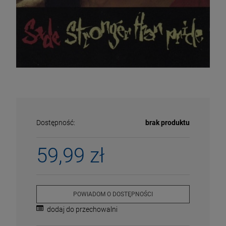
Dostępność:
brak produktu
59,99 zł
ECENA
PRZECENA
5%
-15%
POWIADOM O DOSTĘPNOŚCI
dodaj do przechowalni