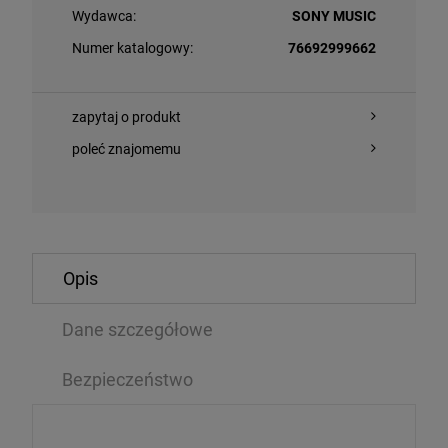
Wydawca:
SONY MUSIC
Numer katalogowy:
76692999662
zapytaj o produkt
poleć znajomemu
O KOSZYKA
DO KOSZYKA
Opis
ACKA, KAŚKA - TA DRUGA NA BIS
Dane szczegółowe
ROLLING STON
YELLOW VINYL
Bezpieczeństwo
2LP/CD/BLU-
,64 zł
339,99 zł
168,99 zł