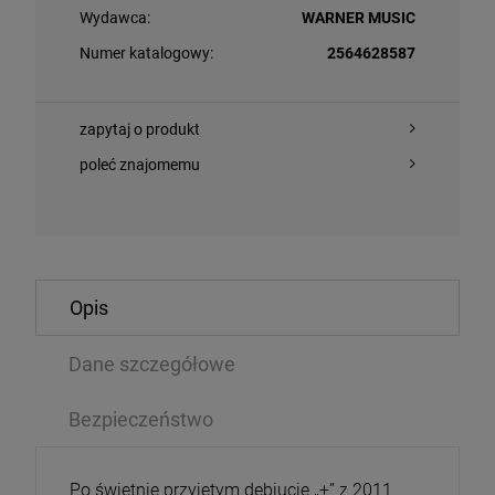
Wydawca:
WARNER MUSIC
Numer katalogowy:
2564628587
zapytaj o produkt
poleć znajomemu
O KOSZYKA
DO KOSZYKA
Opis
 NOIR - THE DARK WE KEEP (CLEAR VINYL)
Dane szczegółowe
MADONNA - CO
TRACKS)
Bezpieczeństwo
CD
,99 zł
97,74 zł
124,69 zł
1
Po świetnie przyjętym debiucie „+” z 2011