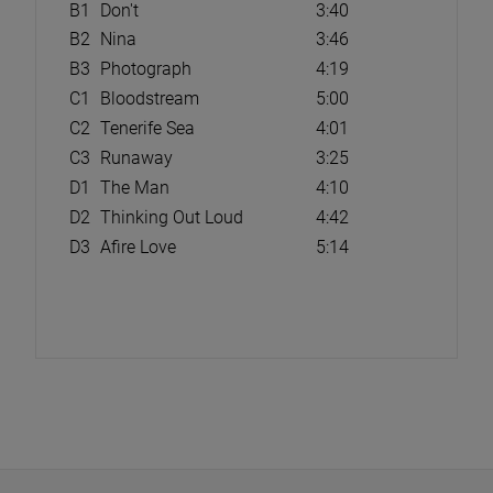
B1
Don't
3:40
B2
Nina
3:46
B3
Photograph
4:19
C1
Bloodstream
5:00
C2
Tenerife Sea
4:01
C3
Runaway
3:25
D1
The Man
4:10
D2
Thinking Out Loud
4:42
D3
Afire Love
5:14