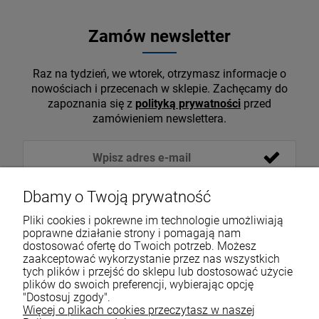
Zamów newsletter
Raz na tydzień, we wtorek, otrzymasz informacje o
nowościach i przecenach w sklepie. Zachęcamy do
zapoznania się z
polityką prywatności
przed
zamówieniem newslettera.
Dbamy o Twoją prywatność
Pliki cookies i pokrewne im technologie umożliwiają
poprawne działanie strony i pomagają nam
dostosować ofertę do Twoich potrzeb. Możesz
zaakceptować wykorzystanie przez nas wszystkich
tych plików i przejść do sklepu lub dostosować użycie
VOICESHOP.PL
plików do swoich preferencji, wybierając opcję
"Dostosuj zgody".
ZAKUPY
R
O
Z
W
I
Ń
O
B
I
Więcej o plikach cookies przeczytasz w naszej