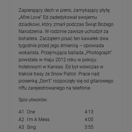
Zapierający dech w piersi, zamykający płytę
„Afire Love” Ed zadedykował swojemu
dziadkowi, który zmarł podczas Świąt Bożego
Narodzenia. W rodzinie zawsze uchodził za
bohatera. Zacząłem pisać ten kawałek dwa
tygodnie przed jego śmiercią – opowiada
wokalista. Przejmująca ballada „Photograph”
powstała w maju 2012 roku w pokoju
hotelowym w Kansas. Ed był wówczas w
trakcie trasy ze Snow Patrol. Prace nad
piosenką „Don’t” rozpoczęły się od gitarowego
riffu zarejestrowanego na telefonie.
Spis utworów:
A1
One
4:13
A2
I'm A Mess
4:05
A3
Sing
3:55