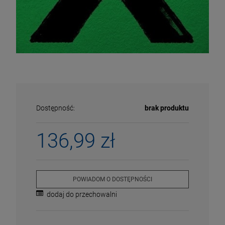
Dostępność:
brak produktu
136,99 zł
ECENA
PRZECENA
POWIADOM O DOSTĘPNOŚCI
5%
-15%
dodaj do przechowalni