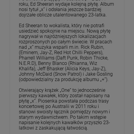
roku, Ed Sheeran wydaje kolejną płytę. Album
nosi tytuł „x” i odsłania jeszcze bardziej
dojrzałe oblicze utalentowanego 23-latka.
Ed Sheeran to wokalista, który nie potrafi
usiedzieć spokojnie na miejscu. Nową płytę
nagrywał w najróżniejszych lokalizacjach
rozproszonych po całym świecie. W pracach
nad „x” muzyka wsparli m.in. Rick Rubin,
(Eminem, Jay-Z, Red Hot Chilli Peppers),
Pharrell Williams (Daft Punk, Robin Thicke,
N.E.R.D), Benny Blanco (Rhianna, Wiz
Khalifa), Jeff Bhasker (Alicia Keys, Jay-Z),
Johnny McDaid (Snow Patrol) i Jake Gosling
(odpowiedzialny za produkcję albumu „+”).
Otwierający krążek „One” to jednocześnie
pierwszy kawałek, który został napisany na
płytę „x”. Piosenka powstała podczas trasy
koncertowej po Australii w 2011 roku i
stanowi swoisty łącznik pomiędzy nowym i
starym wydawnictwem. Po takim wstępie
napisanie kolejnych kawałków przyszło 23-
latkowi z zaskakującą łatwością.