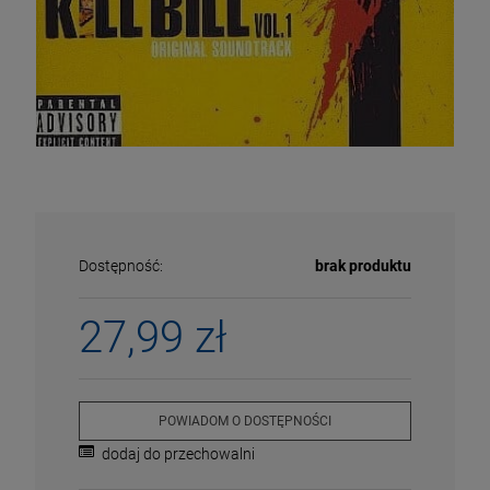
Dostępność:
brak produktu
27,99 zł
ECENA
PRZECENA
5%
-15%
POWIADOM O DOSTĘPNOŚCI
dodaj do przechowalni