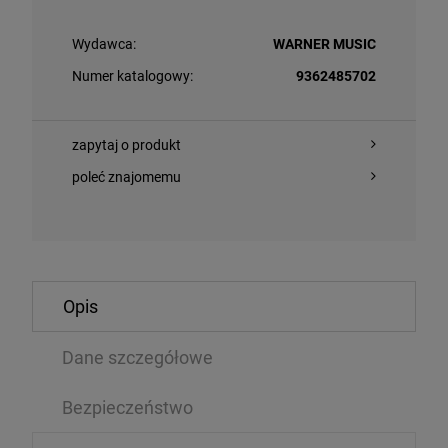
Wydawca:
WARNER MUSIC
Numer katalogowy:
9362485702
zapytaj o produkt
poleć znajomemu
O KOSZYKA
DO KOSZYKA
Opis
ING STONES, THE - JEALOUS LOVER (10INCH SINGLE
VARIOUS - TH
N VINYL)
MOTION PICTU
Dane szczegółowe
LP
89 zł
125,79 zł
Bezpieczeństwo
93,99 zł