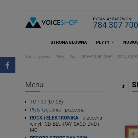
PYTANIA? ZADZWOŃ:
784 307 70
STRONA GŁÓWNA
PŁYTY
NOWOŚ
Strona główna
Płyty
Pop
SPEARS, BRITNEY - CIRCUS (RE
Menu
S
TOP 30
(07.08)
Płyty tygodnia
- przecena
ROCK i ELEKTRONIKA
- przecena
winyli, CD, BLU-RAY, SACD, DVD i
MC