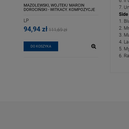
6. I
ED TO THE
MAZOLEWSKI, WOJTEK/ MARCIN
PORT NOIR - TH
7. U
DOROCIŃSKI - WITKACY. KOMPOZYCJE
VINYL)
Side
ASTRONOMICZNE
LP
LP
1. Bl
2. M
94,94 zł
105,99 zł
111,69 zł
3. M
4. L
DO KOSZYKA
DO KOSZYKA
5. M
6. R