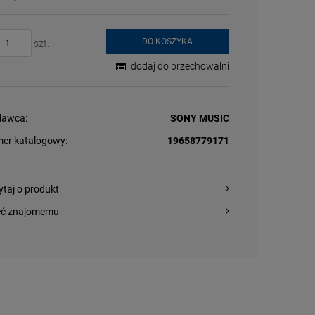
DO KOSZYKA
szt.
dodaj do przechowalni
awca:
SONY MUSIC
er katalogowy:
19658779171
ytaj o produkt
eć znajomemu