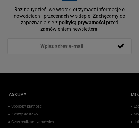
Raz na tydzień, we wtorek, otrzymasz informacje o
nowościach i przecenach w sklepie. Zachęcamy do
zapoznania się z
polityką prywatności
przed
zamówieniem newslettera.
ZAKUPY
MO
Sposoby płatności
Lo
Koszty dostawy
Mo
Czas realizacji zamówień
Us
Warto wiedzieć
Pr
Kontakt