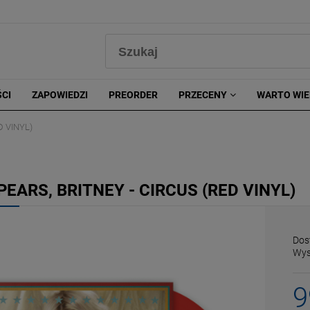
0
CI
ZAPOWIEDZI
PREORDER
PRZECENY
WARTO WIE
D VINYL)
PEARS, BRITNEY - CIRCUS (RED VINYL)
Dos
Wys
9