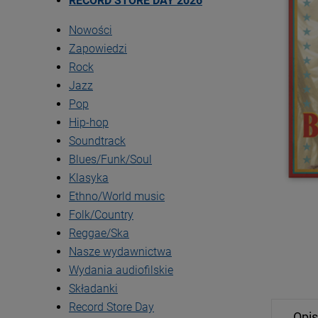
RECORD STORE DAY 2026
Nowości
Zapowiedzi
Rock
Jazz
Pop
Hip-hop
Soundtrack
Blues/Funk/Soul
Klasyka
Ethno/World music
Folk/Country
Reggae/Ska
Nasze wydawnictwa
Wydania audiofilskie
Składanki
Record Store Day
Opis