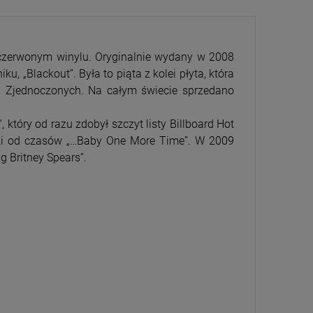
a czerwonym winylu. Oryginalnie wydany w 2008
u, „Blackout”. Była to piąta z kolei płyta, która
h Zjednoczonych. Na całym świecie sprzedano
CENA
PRZECENA
tóry od razu zdobył szczyt listy Billboard Hot
5%
-15%
stki od czasów „…Baby One More Time”. W 2009
g Britney Spears”.