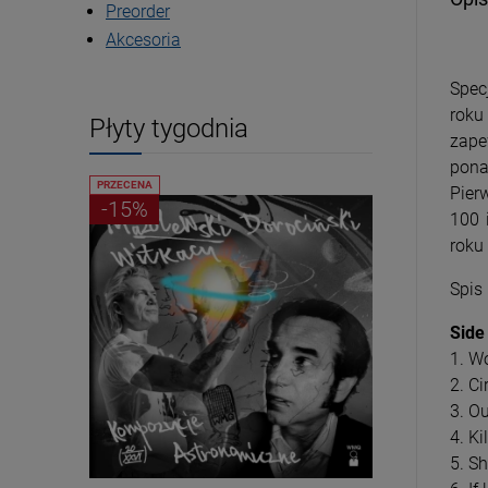
Preorder
Akcesoria
Spec
roku 
Płyty tygodnia
zape
pona
PRZECENA
PRZECENA
Pier
-15%
-15%
100 
roku
Spis
Side
1. W
2. Ci
3. O
4. Ki
5. S