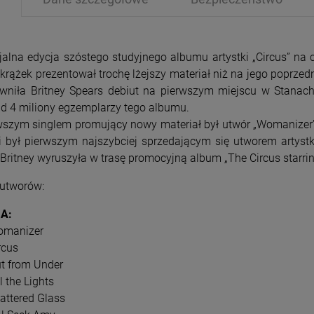
jalna edycja szóstego studyjnego albumu artystki „Circus” n
krążek prezentował trochę lżejszy materiał niż na jego poprzednik
wniła Britney Spears debiut na pierwszym miejscu w Stanac
d 4 miliony egzemplarzy tego albumu.
PRZECENA
PRZE
wszym singlem promujący nowy materiał był utwór „Womanizer”, k
-15%
-1
i był pierwszym najszybciej sprzedającym się utworem arty
 Britney wyruszyła w trasę promocyjną album „The Circus starrin
 utworów:
 A:
omanizer
rcus
ut from Under
ll the Lights
hattered Glass