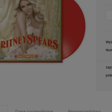
Wyd
Num
zap
pol
Dane szczegółowe
Bezpieczeństwo