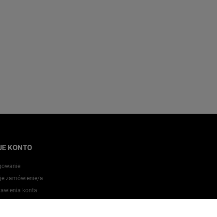
JE KONTO
gowanie
je zamówienie/a
tawienia konta
zechowalnia