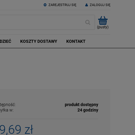
ZAREJESTRUJ SIĘ
ZALOGUJ SIĘ
(pusty)
DZIEĆ
KOSZTY DOSTAWY
KONTAKT
tępność:
produkt dostępny
yłka w:
24 godziny
9,69 zł