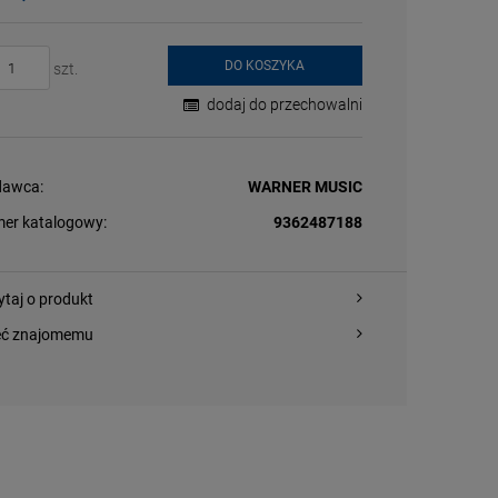
DO KOSZYKA
szt.
dodaj do przechowalni
awca:
WARNER MUSIC
er katalogowy:
9362487188
ytaj o produkt
eć znajomemu