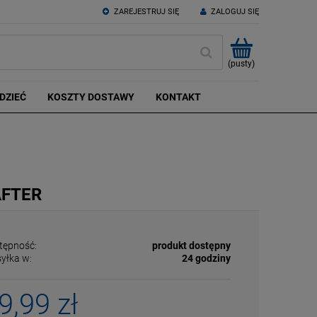
ZAREJESTRUJ SIĘ
ZALOGUJ SIĘ
(pusty)
DZIEĆ
KOSZTY DOSTAWY
KONTAKT
AFTER
tępność:
produkt dostępny
yłka w:
24 godziny
9,99 zł