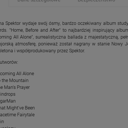
na Spektor wydaje swój ósmy, bardzo oczekiwany album study
rds. "Home, Before and After" to najbardziej inspirujący al
oming All Alone", surrealistyczna ballada z majestatyczną, p
jorską atmosferę, ponieważ został nagrany w stanie Nowy J
PRZECENA
PRZE
letona i współprodukowany przez Spektor.
-15%
-1
 utworów:
ecoming All Alone
p the Mountain
ne Man's Prayer
aindrops
ugarMan
hat Might've Been
pacetime Fairytale
in