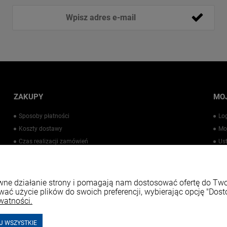
ZAKUPY
MO
Sposoby płatności
Lo
Koszty dostawy
Mo
Czas realizacji zamówień
Us
Warto wiedzieć
Pr
Kontakt
rawne działanie strony i pomagają nam dostosować ofertę do T
wać użycie plików do swoich preferencji, wybierając opcję "Dost
watności.
J WSZYSTKIE