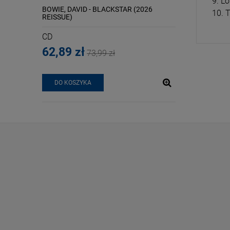
9. L
PS (THE
BOWIE, DAVID - BLACKSTAR (2026
GRANDE, ARIANA
10. 
REISSUE)
WHITE VINYL)
CD
LP
62,89 zł
124,09 zł
73,99 zł
POWIADOM O
DO KOSZYKA
DOSTĘPNOŚCI