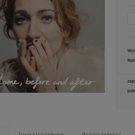
Wyd
Num
zap
pol
Dane szczegółowe
Bezpieczeństwo