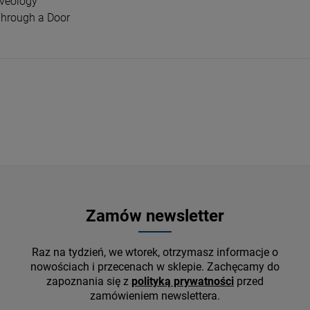
oveology
 - PETAL (PEARLY
PAŁKA, GRZEGORZ/ MATEUSZ PAŁKA/
DAVI
Through a Door
SZYMON MIKA FEAT. DAYNA STEPHENS -
FROM
HEARTBEATS
CD
LP
50,99 zł
97,
145,99 zł
59,99 zł
DO KOSZYKA
D
Zamów newsletter
Raz na tydzień, we wtorek, otrzymasz informacje o
nowościach i przecenach w sklepie. Zachęcamy do
zapoznania się z
polityką prywatności
przed
zamówieniem newslettera.