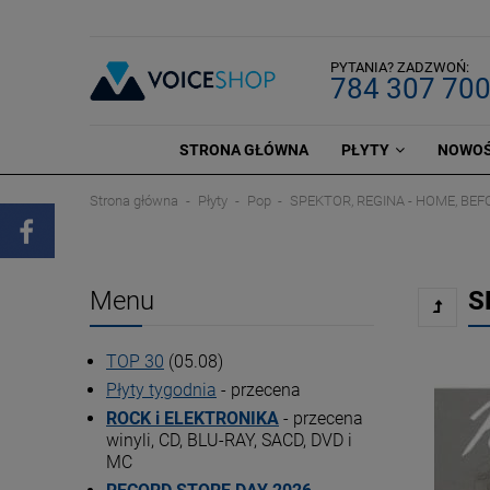
PYTANIA? ZADZWOŃ:
784 307 70
STRONA GŁÓWNA
PŁYTY
NOWOŚ
Strona główna
Płyty
Pop
SPEKTOR, REGINA - HOME, BE
Menu
S
TOP 30
(05.08)
Płyty tygodnia
- przecena
ROCK i ELEKTRONIKA
- przecena
winyli, CD, BLU-RAY, SACD, DVD i
MC