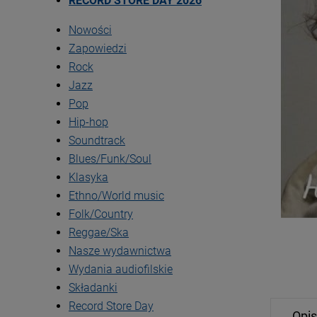
RECORD STORE DAY 2026
Nowości
Zapowiedzi
Rock
Jazz
Pop
Hip-hop
Soundtrack
Blues/Funk/Soul
Klasyka
Ethno/World music
Folk/Country
Reggae/Ska
Nasze wydawnictwa
Wydania audiofilskie
Składanki
Record Store Day
Opis