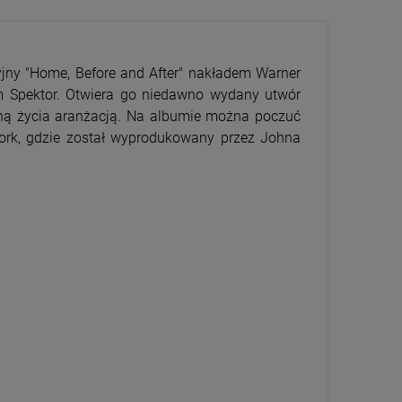
jny "Home, Before and After" nakładem Warner
bum Spektor. Otwiera go niedawno wydany utwór
ełną życia aranżacją. Na albumie można poczuć
ork, gdzie został wyprodukowany przez Johna
CENA
PRZECENA
5%
-15%