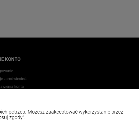
JE KONTO
gowanie
je zamówienie/a
tawienia konta
zechowalnia
woich potrzeb. Możesz zaakceptować wykorzystanie przez
osuj zgody".