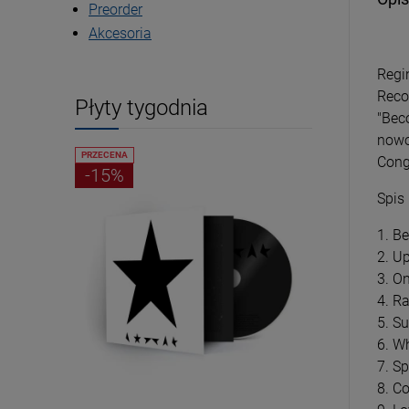
Preorder
Akcesoria
Regi
Reco
Płyty tygodnia
"Bec
nowo
PRZECENA
PRZECENA
Cong
-15%
-15%
Spis
1. B
2. U
3. O
4. R
5. S
6. W
7. S
8. Co