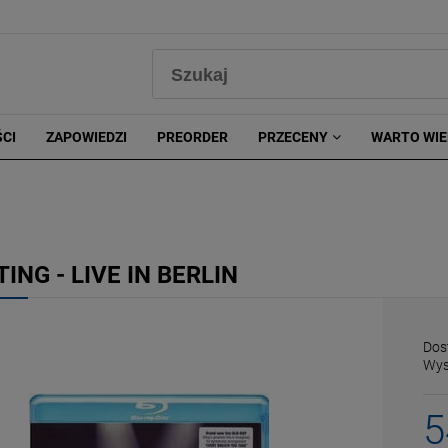
0
CI
ZAPOWIEDZI
PREORDER
PRZECENY
WARTO WIE
TING - LIVE IN BERLIN
Dos
Wys
5