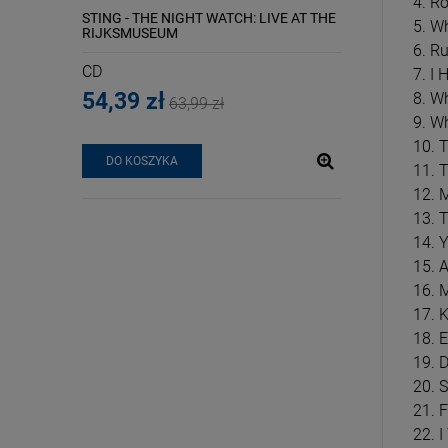
4. R
GA NA BIS
STING - THE NIGHT WATCH: LIVE AT THE
DAVIS, MILES/ 
5. W
RIJKSMUSEUM
FROM SIESTA
6. R
CD
LP
7. I
54,39 zł
97,74 zł
8. W
63,99 zł
11
9. W
10. 
DO KOSZYKA
DO KOSZYKA
11. 
12. 
13. 
14. 
15. 
16. 
17. 
18. 
19. 
20. 
21. F
22. 