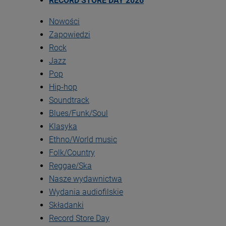
RECORD STORE DAY 2026
Nowości
Zapowiedzi
Rock
Jazz
Pop
Hip-hop
Soundtrack
Blues/Funk/Soul
Klasyka
Ethno/World music
Folk/Country
Reggae/Ska
Nasze wydawnictwa
Wydania audiofilskie
Składanki
Record Store Day