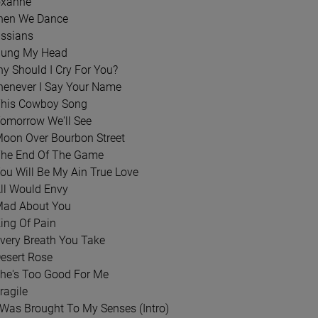
oxanne
MARCUS MILLER - MUSIC
PORT NOIR - THE DARK WE KEEP (CLEAR
DIMM
hen We Dance
VINYL)
RISI
ussians
LP
2LP
 Hung My Head
105,99 zł
139
hy Should I Cry For You?
4,99 zł
124,69 zł
henever I Say Your Name
This Cowboy Song
DO KOSZYKA
D
Tomorrow We'll See
Moon Over Bourbon Street
The End Of The Game
You Will Be My Ain True Love
All Would Envy
Mad About You
King Of Pain
Every Breath You Take
Desert Rose
She's Too Good For Me
ragile
I Was Brought To My Senses (Intro)