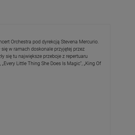
oncert Orchestra pod dyrekcją Stevena Mercurio.
 się w ramach doskonale przyjętej przez
CENA
PRZECENA
ły się tu największe przeboje z repertuaru
5%
-15%
„Every Little Thing She Does Is Magic”, „King Of