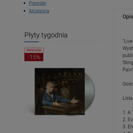
Preorder
Akcesoria
Opis
Płyty tygodnia
“Liv
Wyst
PRZECENA
PRZECENA
publi
-15%
-15%
Sting
Pain”
Gośc
List
1. A
2. Ev
3. E