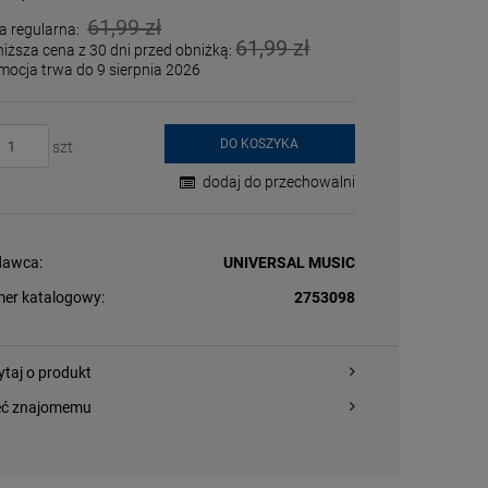
61,99 zł
a regularna:
61,99 zł
niższa cena z 30 dni przed obniżką:
mocja trwa do 9 sierpnia 2026
DO KOSZYKA
szt.
dodaj do przechowalni
awca:
UNIVERSAL MUSIC
er katalogowy:
2753098
ytaj o produkt
eć znajomemu