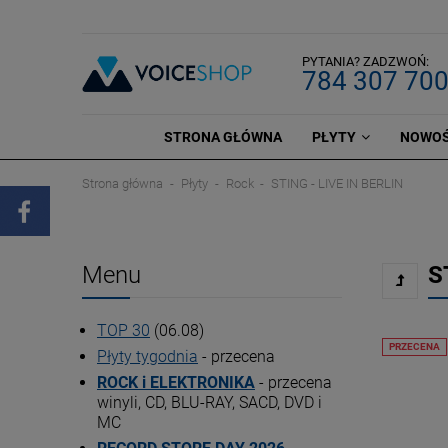
PYTANIA? ZADZWOŃ:
784 307 70
STRONA GŁÓWNA
PŁYTY
NOWOŚ
Strona główna
Płyty
Rock
STING - LIVE IN BERLIN
Menu
S
TOP 30
(06.08)
PRZECENA
Płyty tygodnia
- przecena
ROCK i ELEKTRONIKA
- przecena
winyli, CD, BLU-RAY, SACD, DVD i
MC