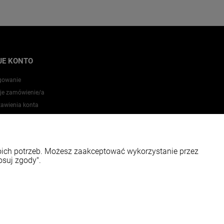
JE KONTO
gowanie
je zamówienie/a
tawienia konta
zechowalnia
woich potrzeb. Możesz zaakceptować wykorzystanie przez
osuj zgody".