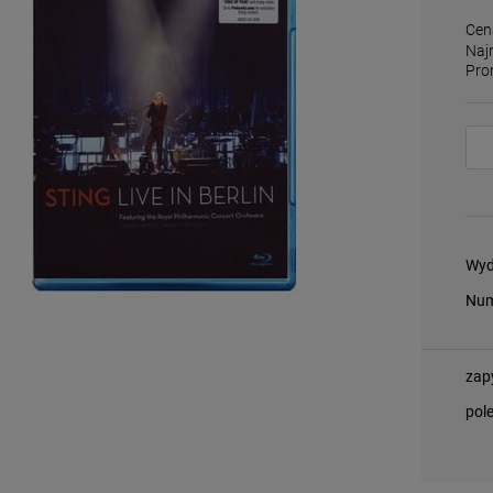
Cen
Naj
Pro
Wyd
Num
zap
pol