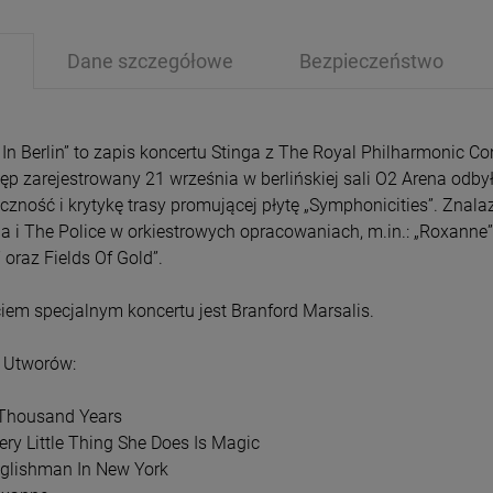
Dane szczegółowe
Bezpieczeństwo
e In Berlin” to zapis koncertu Stinga z The Royal Philharmonic C
ęp zarejestrowany 21 września w berlińskiej sali O2 Arena odbył
PRZECENA
PRZE
czność i krytykę trasy promującej płytę „Symphonicities”. Znalaz
-15%
-1
a i The Police w orkiestrowych opracowaniach, m.in.: „Roxanne”, 
 oraz Fields Of Gold”.
iem specjalnym koncertu jest Branford Marsalis.
a Utworów:
 Thousand Years
ery Little Thing She Does Is Magic
nglishman In New York