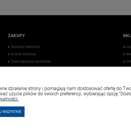
ZAKUPY
MO
Sposoby płatności
Lo
Koszty dostawy
Mo
Czas realizacji zamówień
Us
Warto wiedzieć
Pr
Kontakt
rawne działanie strony i pomagają nam dostosować ofertę do T
wać użycie plików do swoich preferencji, wybierając opcję "Dost
watności.
J WSZYSTKIE