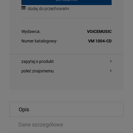
dodaj do przechowalni
Wydawca:
VOICEMUSIC
Numer katalogowy:
VM 1004-CD
zapytaj o produkt
O KOSZYKA
DO KOSZYKA
poleć znajomemu
ACKA, KAŚKA - TA DRUGA NA BIS
ROLLING STON
GREEN VINYL)
Opis
EP
,64 zł
79,89 zł
168,99 zł
9
Dane szczegółowe