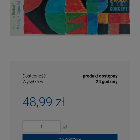
Dostępność:
produkt dostępny
Wysyłka w:
24 godziny
48,99 zł
ECENA
PRZECENA
5%
-15%
szt.
DO KOSZYKA