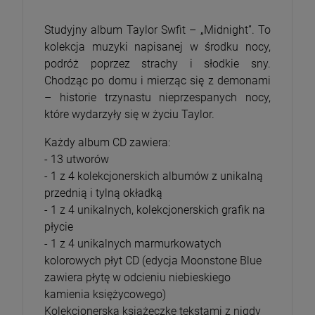
Studyjny album Taylor Swfit – „Midnight”. To
kolekcja muzyki napisanej w środku nocy,
podróż poprzez strachy i słodkie sny.
Chodząc po domu i mierząc się z demonami
– historie trzynastu nieprzespanych nocy,
które wydarzyły się w życiu Taylor.
Każdy album CD zawiera:
- 13 utworów
- 1 z 4 kolekcjonerskich albumów z unikalną
przednią i tylną okładką
- 1 z 4 unikalnych, kolekcjonerskich grafik na
płycie
- 1 z 4 unikalnych marmurkowatych
kolorowych płyt CD (edycja Moonstone Blue
zawiera płytę w odcieniu niebieskiego
kamienia księżycowego)
Kolekcjonerską książeczkę tekstami z nigdy