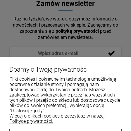
Zamów newsletter
Raz na tydzień, we wtorek, otrzymasz informacje o
nowościach i przecenach w sklepie. Zachęcamy do
zapoznania się z
polityką prywatności
przed
zamówieniem newslettera.
Dbamy o Twoją prywatność
Pliki cookies i pokrewne im technologie umożliwiają
poprawne działanie strony i pomagają nam
dostosować ofertę do Twoich potrzeb. Możesz
zaakceptować wykorzystanie przez nas wszystkich
tych plików i przejść do sklepu lub dostosować użycie
VOICESHOP.PL
plików do swoich preferencji, wybierając opcję
"Dostosuj zgody".
ZAKUPY
R
O
Z
W
I
Ń
O
B
I
Więcej o plikach cookies przeczytasz w naszej
Polityce prywatności.
MOJE KONTO