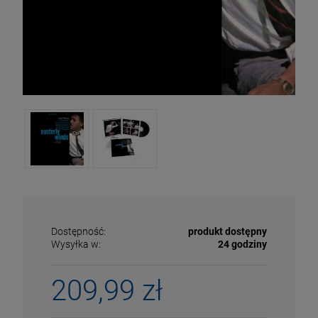
Dostępność:
produkt dostępny
Wysyłka w:
24 godziny
ECENA
PRZECENA
5%
-15%
209,99 zł