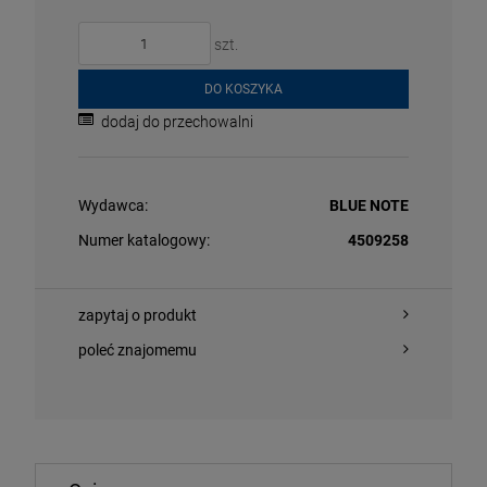
szt.
DO KOSZYKA
dodaj do przechowalni
Wydawca:
BLUE NOTE
O KOSZYKA
DO KOSZYKA
Numer katalogowy:
4509258
zapytaj o produkt
poleć znajomemu
TWERK - RADIO-ACTIVITY (50TH ANNIV. PICTURE DISC)
DAVIS, MILES/
LP
,14 zł
97,74 zł
178,99 zł
1