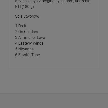
Kevina Graya z oryginalnych taśm, tłoczenie
RTI (180 g)
Spis utworów:
1 Do It
2 On Children
3 A Time for Love
4 Easterly Winds
5 Nirvanna
6 Frank's Tune