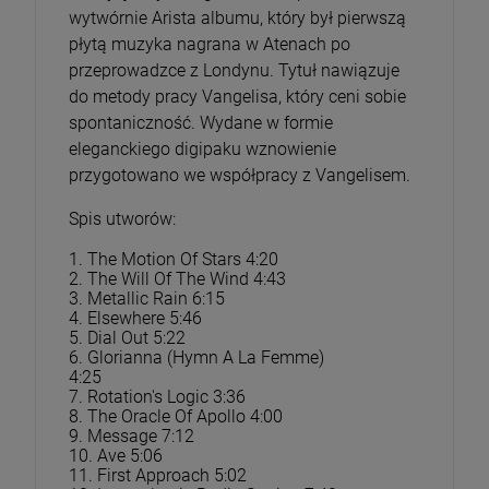
wytwórnie Arista albumu, który był pierwszą
płytą muzyka nagrana w Atenach po
przeprowadzce z Londynu. Tytuł nawiązuje
do metody pracy Vangelisa, który ceni sobie
spontaniczność. Wydane w formie
eleganckiego digipaku wznowienie
przygotowano we współpracy z Vangelisem.
Spis utworów:
1. The Motion Of Stars 4:20
2. The Will Of The Wind 4:43
3. Metallic Rain 6:15
4. Elsewhere 5:46
5. Dial Out 5:22
6. Glorianna (Hymn A La Femme)
4:25
7. Rotation's Logic 3:36
8. The Oracle Of Apollo 4:00
9. Message 7:12
10. Ave 5:06
11. First Approach 5:02