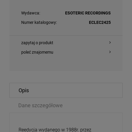
Wydawca:
ESOTERIC RECORDINGS
Numer katalogowy:
ECLEC2425
zapytaj o produkt
poleć znajomemu
O KOSZYKA
DO KOSZYKA
Opis
ING STONES, THE - FOREIGN TONGUES (BOXSET
VARIOUS - TH
OW VINYL)
MOTION PICTU
Dane szczegółowe
/CD/BLU-RAY AUDIO
LP
,99 zł
147,99 zł
Reedycja wydanego w 1988r. przez