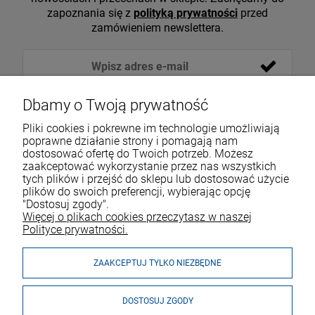
zapoznania się z
polityką prywatności
przed
zamówieniem newslettera.
Dbamy o Twoją prywatność
Pliki cookies i pokrewne im technologie umożliwiają
poprawne działanie strony i pomagają nam
dostosować ofertę do Twoich potrzeb. Możesz
zaakceptować wykorzystanie przez nas wszystkich
tych plików i przejść do sklepu lub dostosować użycie
VOICESHOP.PL
plików do swoich preferencji, wybierając opcję
"Dostosuj zgody".
ZAKUPY
R
O
Z
W
I
Ń
O
B
I
Więcej o plikach cookies przeczytasz w naszej
Polityce prywatności.
MOJE KONTO
ZAAKCEPTUJ TYLKO NIEZBĘDNE
DOSTOSUJ ZGODY